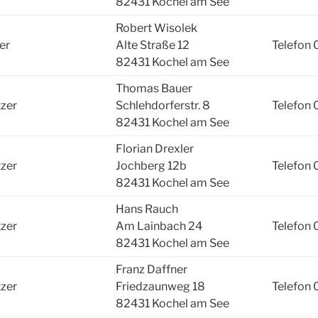
82431 Kochel am See
Robert Wisolek
er
Alte Straße 12
Telefon
82431 Kochel am See
Thomas Bauer
tzer
Schlehdorferstr. 8
Telefon
82431 Kochel am See
Florian Drexler
tzer
Jochberg 12b
Telefon
82431 Kochel am See
Hans Rauch
tzer
Am Lainbach 24
Telefon
82431 Kochel am See
Franz Daffner
tzer
Friedzaunweg 18
Telefon
82431 Kochel am See