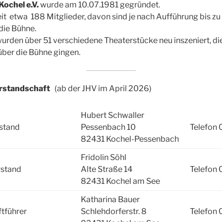
Kochel e.V.
wurde am 10.07.1981 gegründet.
eit etwa 188 Mitglieder, davon sind je nach Aufführung bis z
die Bühne.
urden über 51 verschiedene Theaterstücke neu inszeniert, di
ber die Bühne gingen.
orstandschaft
(ab der JHV im April 2026)
Hubert Schwaller
rstand
Pessenbach 10
Telefon
82431 Kochel-Pessenbach
Fridolin Söhl
rstand
Alte Straße 14
Telefon
82431 Kochel am See
Katharina Bauer
ftführer
Schlehdorferstr. 8
Telefon