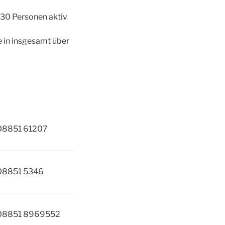
u 30 Personen aktiv
e in insgesamt über
 08851 61207
 08851 5346
 08851 8969552